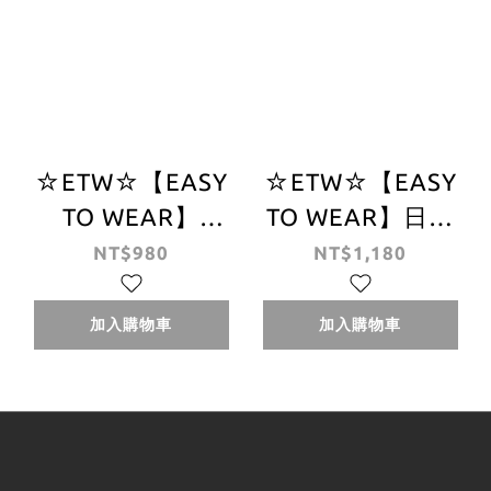
☆ETW☆【EASY
☆ETW☆【EASY
TO WEAR】
TO WEAR】日線
THRASHER 日線
THRASHER
NT$980
NT$1,180
FLAME FANNY
HOMETOWN
PACK WAIST 火焰
ADVENTURE 日線
加入購物車
加入購物車
腰包 黑色 白色
肩背包 側背包 掀
蓋包