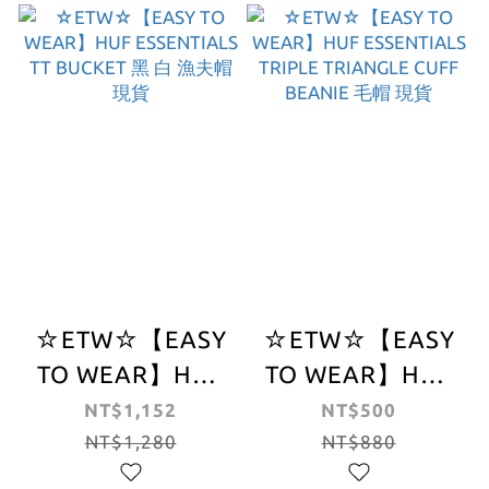
☆ETW☆【EASY
☆ETW☆【EASY
TO WEAR】HUF
TO WEAR】HUF
ESSENTIALS TT
ESSENTIALS
NT$1,152
NT$500
BUCKET 黑 白 漁
NT$1,280
TRIPLE
NT$880
夫帽 現貨
TRIANGLE CUFF