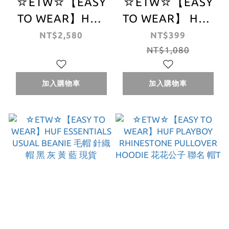
☆ETW☆【EASY
☆ETW☆【EASY
TO WEAR】HUF
TO WEAR】 HUF
X FELIX SATIN
x Budweiser
NT$2,580
NT$399
JACKET 菲力貓 聯
Eagle TEE 短T 百
NT$1,080
名 限量 夾克 黑 藍
威 聯名 老鷹 黑 現
牛仔 現貨
貨
加入購物車
加入購物車