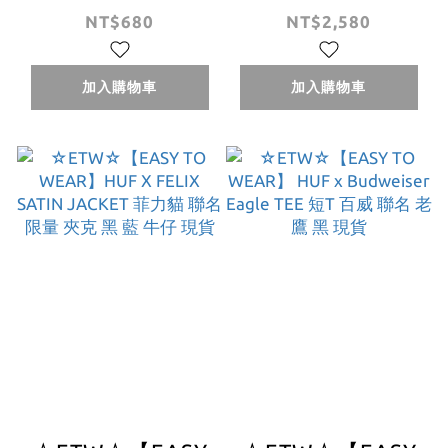
x Budweiser
ESSENTIALS OG
NT$680
NT$2,580
Eagle TEE 短T 百
LOGO P/O
威 聯名 老鷹 黑 白
HOODIE 連帽 帽T
加入購物車
加入購物車
現貨
黑色 灰色 現貨