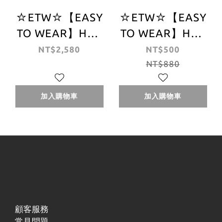
☆ETW☆【EASY
☆ETW☆【EASY
TO WEAR】HUF
TO WEAR】HUF
ESSENTIALS TT
ESSENTIALS BOX
NT$2,580
NT$500
COACHES
LOGO BEANIE 黑
NT$880
JACKET 黑 墨綠
灰 毛帽 現貨
教練外套
加入購物車
加入購物車
顧客服務
常見問題