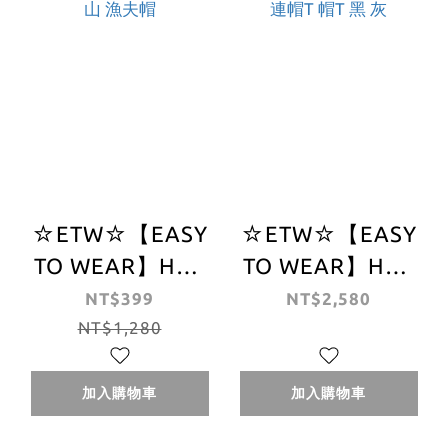
☆ETW☆【EASY
☆ETW☆【EASY
TO WEAR】HUF
TO WEAR】HUF
ABBOTT FISHING
ESSENTIALS BOX
NT$399
NT$2,580
HAT 透氣 戶外 登
NT$1,280
LOGO P/O
山 漁夫帽
HOODIE 連帽T 帽
T 黑 灰
加入購物車
加入購物車