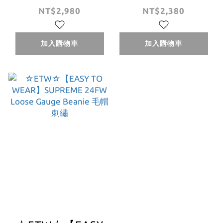
SUPREME 24FW
SUPREME 24FW
NT$2,980
NT$2,380
New Era® Box
CLASSIC LOGO
Logo Beanie 針織
CHUNKY RIBBED
加入購物車
加入購物車
毛帽
BEANIE 厚毛帽