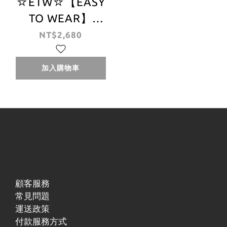
☆ETW☆【EASY
TO WEAR】
SUPREME 24FW
NT$2,680
Loose Gauge
Beanie 毛帽 刺繡
加入購物車
顧客服務
常見問題
運送政策
付款服務方式