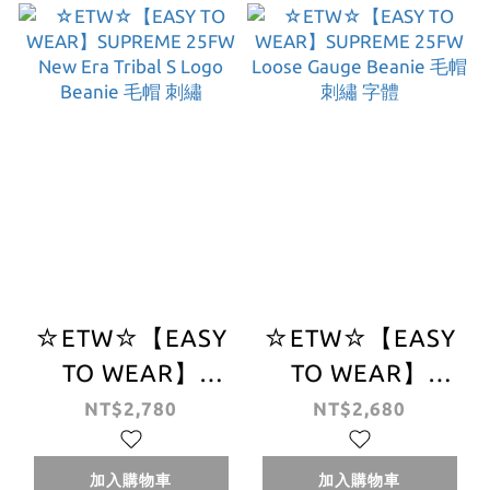
BOXLOGO
☆ETW☆【EASY
☆ETW☆【EASY
TO WEAR】
TO WEAR】
SUPREME 25FW
SUPREME 25FW
NT$2,780
NT$2,680
New Era Tribal S
Loose Gauge
Logo Beanie 毛帽
Beanie 毛帽 刺繡
加入購物車
加入購物車