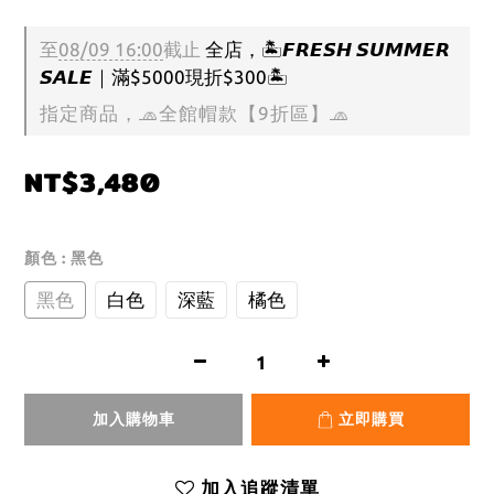
至
08/09 16:00
截止
全店，🏝️𝙁𝙍𝙀𝙎𝙃 𝙎𝙐𝙈𝙈𝙀𝙍
𝙎𝘼𝙇𝙀｜滿$5000現折$300🏝️
指定商品，🧢全館帽款【9折區】🧢
NT$3,480
顏色
: 黑色
黑色
白色
深藍
橘色
加入購物車
立即購買
加入追蹤清單