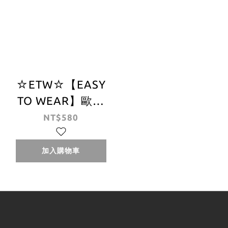
☆ETW☆【EASY
TO WEAR】歐版
Carhartt WIP
NT$580
Chase Socks 刺繡
金標 長襪 中筒襪
加入購物車
小腿襪 襪子 現貨