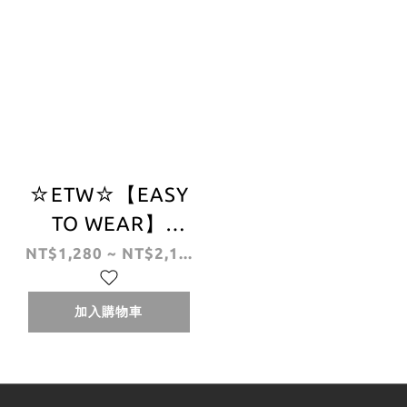
☆ETW☆【EASY
TO WEAR】
STUSSY LIGHT
NT$1,280 ~ NT$2,1...
WEIGHT TRAVEL
TOTE BAG 托特包
加入購物車
現貨 三色