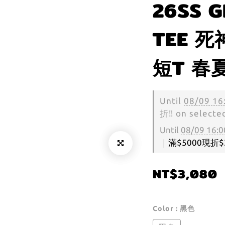
26SS G
TEE 
短T 春
Until
08/09 16
折‼️ on selecte
Until
08/09 16:0
｜滿$5000現折$300
NT$3,080
Color
: 黑色