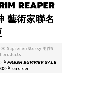
RIM REAPER
死神 藝術家聯名
夏
:00
Supreme/Stussy 兩件9
d products
0
🏝️𝙁𝙍𝙀𝙎𝙃 𝙎𝙐𝙈𝙈𝙀𝙍 𝙎𝘼𝙇𝙀
🏝️ on order