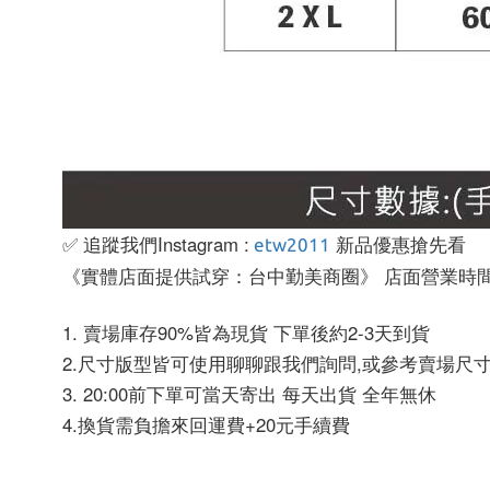
✅ 追蹤我們Instagram :
新品優惠搶先看
etw2011
《實體店面提供試穿：台中勤美商圈》 店面營業時間:13:
1. 賣場庫存90%皆為現貨 下單後約2-3天到貨
2.尺寸版型皆可使用聊聊跟我們詢問,或參考賣場尺
3. 20:00前下單可當天寄出 每天出貨 全年無休
4.換貨需負擔來回運費+20元手續費