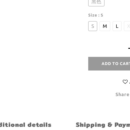
黑色
Size
: S
S
M
L
X
ADD TO CAR
Share
itional details
Shipping & Pay