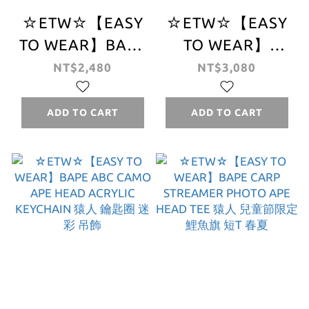
☆ETW☆【EASY
☆ETW☆【EASY
TO WEAR】BAPE
TO WEAR】
COLOR CAMO
Supreme 26SS
NT$2,480
NT$3,080
STA GI BELT 猿人
HARD TEE 噴漆
皮帶 星星 迷彩 帆
塗鴉 字體 短T 春
ADD TO CART
ADD TO CART
布腰帶 配件
夏