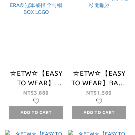
☆ETW☆【EASY
☆ETW☆【EASY
TO WEAR】
TO WEAR】BAPE
SUPREME 26SS
ABC CAMO
NT$3,880
NT$1,580
RINGS BOX LOGO
BOTTLE OPENER
NEW ERA® 冠軍
猿人 迷彩 開瓶器
ADD TO CART
ADD TO CART
戒指 全封帽 BOX
LOGO