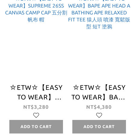
☆ETW☆【EASY
☆ETW☆【EASY
TO WEAR】
TO WEAR】BAPE
SUPREME 26SS
APE HEAD A
NT$3,280
NT$4,380
CANVAS CAMP
BATHING APE
CAP 五分割 帆布
RELAXED FIT
ADD TO CART
ADD TO CART