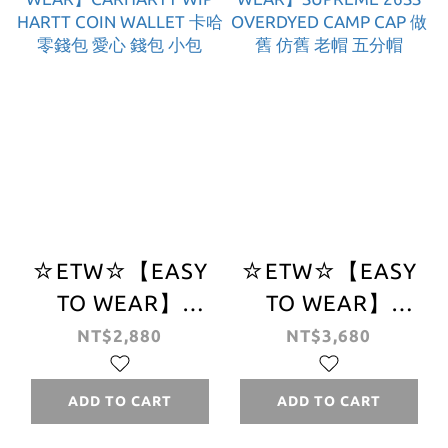
☆ETW☆【EASY
☆ETW☆【EASY
TO WEAR】
TO WEAR】
CARHARTT WIP
SUPREME 26SS
NT$2,880
NT$3,680
HARTT COIN
OVERDYED
WALLET 卡哈 零
CAMP CAP 做舊
ADD TO CART
ADD TO CART
錢包 愛心 錢包 小
仿舊 老帽 五分帽