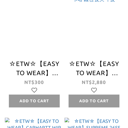
☆ETW☆【EASY
☆ETW☆【EASY
TO WEAR】
TO WEAR】
Stussy 貼紙 組合
CARHARTT WIP
NT$300
NT$2,880
包 4張 隨機出貨
VEGAS BILLFOLD
WALLET卡哈 錢包
ADD TO CART
ADD TO CART
皮夾 牛皮