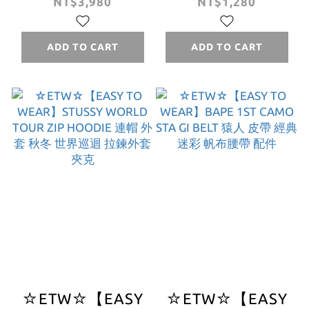
SUPREME Small
CARHARTT WIP
NT$3,980
NT$1,280
Box Tee 布標 刺繡
C-LOGO BELT
短T
TONAL 卡哈 皮帶
ADD TO CART
ADD TO CART
LOGO 配件
☆ETW☆【EASY
☆ETW☆【EASY