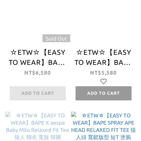
Sold Out
☆ETW☆【EASY
☆ETW☆【EASY
TO WEAR】BAPE
TO WEAR】BAPE
X aespa College
X aespa Baby
NT$6,580
NT$5,580
Tee 猿人 聯名 大
Milo Lemonade
學 男版 短T
Relaxed Fit Tee
ADD TO CART
ADD TO CART
猿人 聯名 韓團 寬
版 檸檬水