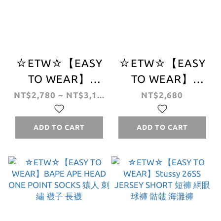
☆ETW☆【EASY
☆ETW☆【EASY
TO WEAR】
TO WEAR】
Stussy WORLD
Stussy 26SS
NT$2,780 ~ NT$3,1...
NT$2,680
TOUR TEE 世界巡
WAVE OVAL TEE
迴 水洗 字體 短T
字體 海浪 LOGO
ADD TO CART
ADD TO CART
短袖 短TEE
短T 短袖 短TEE