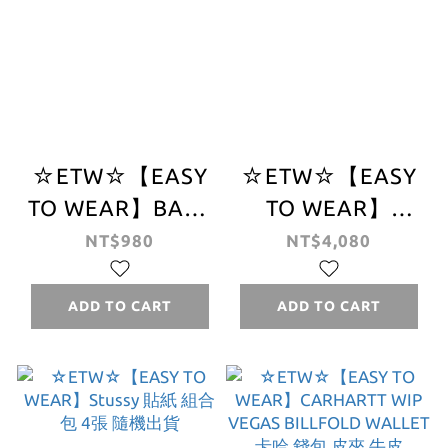
☆ETW☆【EASY
☆ETW☆【EASY
TO WEAR】BAPE
TO WEAR】
APE HEAD ONE
Stussy 26SS
NT$980
NT$4,080
POINT SOCKS 猿
JERSEY SHORT
人 刺繡 襪子 長襪
短褲 網眼 球褲 骷
ADD TO CART
ADD TO CART
髏 海灘褲