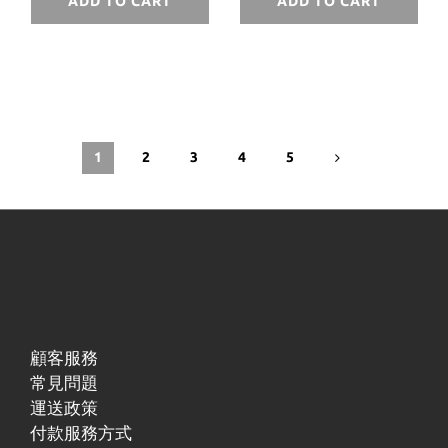
ADD TO CART
ADD TO CART
BEANIE 毛帽 驚聲
春夏
尖叫 聯名 鬼臉 冷
帽
1
2
3
4
5
顧客服務
常見問題
運送政策
付款服務方式