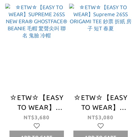
包
☆ETW☆【EASY
☆ETW☆【EASY
TO WEAR】
TO WEAR】
SUPREME 26SS
Supreme 26SS
NT$3,680
NT$3,080
NEW ERA®
ORIGAMI TEE 鈔
GHOSTFACE®
票 折紙 房子 短T