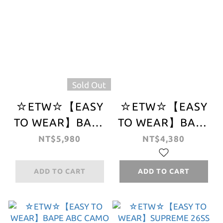
Sold Out
☆ETW☆【EASY
☆ETW☆【EASY
TO WEAR】BAPE
TO WEAR】BAPE
X aespa Baby
SPRAY APE
NT$5,980
NT$4,380
Milo Relaxed Fit
HEAD RELAXED
Tee 猿人 聯名 寬
FIT TEE 猿人頭 寬
ADD TO CART
ADD TO CART
版 韓團
鬆版型 短T 塗鴉