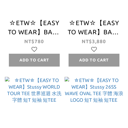
☆ETW☆【EASY
☆ETW☆【EASY
TO WEAR】BAPE
TO WEAR】BAPE
ABC CAMO APE
CARP STREAMER
NT$780
NT$3,880
HEAD ACRYLIC
PHOTO APE
KEYCHAIN 猿人
HEAD TEE 猿人
ADD TO CART
ADD TO CART
鑰匙圈 迷彩 吊飾
兒童節限定 鯉魚旗
短T 春夏