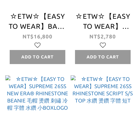
☆ETW☆【EASY
☆ETW☆【EASY
TO WEAR】BAPE
TO WEAR】
Color Camo
Supreme 25FW
NT$16,800
NT$2,780
Reversible Shark
Split Tee 分裂
Full Zip Hoodie
LOGO 經典 字體
ADD TO CART
ADD TO CART
猿人 迷彩 連帽外
短T
套 雙面