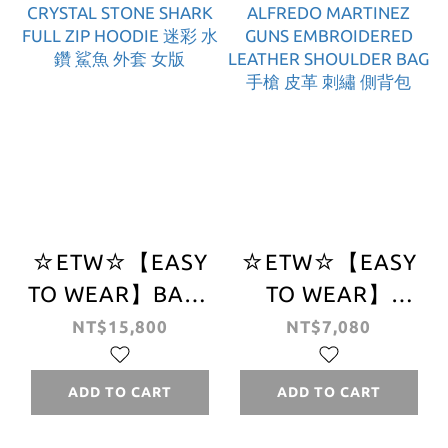
☆ETW☆【EASY
☆ETW☆【EASY
TO WEAR】BAPE
TO WEAR】
ABC CAMO
SUPREME 26SS
NT$15,800
NT$7,080
CRYSTAL STONE
ALFREDO
SHARK FULL ZIP
MARTINEZ GUNS
ADD TO CART
ADD TO CART
HOODIE 迷彩 水
EMBROIDERED