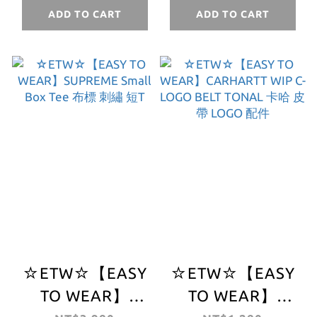
T 短袖 短TEE
皮 柑橘 花 短T 短
ADD TO CART
ADD TO CART
袖 短TEE
☆ETW☆【EASY
☆ETW☆【EASY
TO WEAR】
TO WEAR】