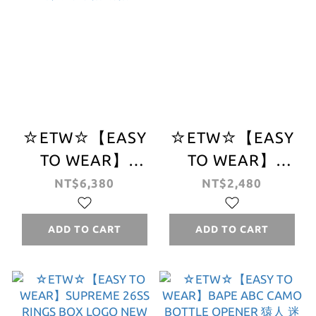
☆ETW☆【EASY
☆ETW☆【EASY
TO WEAR】
TO WEAR】
SUPREME 26SS
Stussy 26SS
NT$6,380
NT$2,480
Vanson
SPORT TEE 字體
Leathers®
春夏 短T 運動
ADD TO CART
ADD TO CART
Spider-Man Mesh
Back 6-Panel 蜘蛛
人 棒球帽 網帽