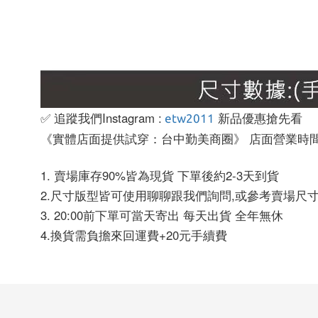
✅ 追蹤我們Instagram :
新品優惠搶先看
etw2011
《實體店面提供試穿：台中勤美商圈》 店面營業時間:13:
1. 賣場庫存90%皆為現貨 下單後約2-3天到貨
2.尺寸版型皆可使用聊聊跟我們詢問,或參考賣場尺
3. 20:00前下單可當天寄出 每天出貨 全年無休
4.換貨需負擔來回運費+20元手續費