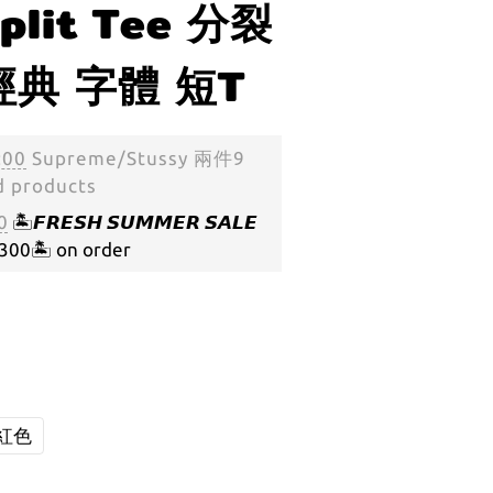
plit Tee 分裂
經典 字體 短T
:00
Supreme/Stussy 兩件9
d products
0
🏝️𝙁𝙍𝙀𝙎𝙃 𝙎𝙐𝙈𝙈𝙀𝙍 𝙎𝘼𝙇𝙀
🏝️ on order
紅色