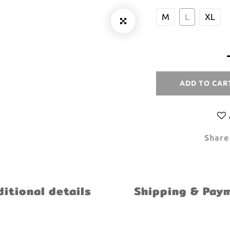
M
L
XL
ADD TO CAR
Share
itional details
Shipping & Pay