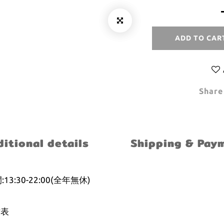
ADD TO CAR
Share
itional details
Shipping & Pay
30-22:00(全年無休)
寸表