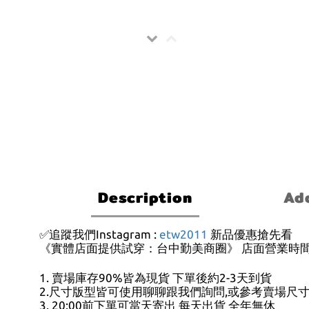
Description
Add
✅追蹤我們Instagram :
etw2011
新品優惠搶先看
《實體店面提供試穿：台中勤美商圈》 店面營業時間:13:
1. 賣場庫存90%皆為現貨 下單後約2-3天到貨
2.尺寸版型皆可使用聊聊跟我們詢問,或參考賣場尺
3. 20:00前下單可當天寄出 每天出貨 全年無休