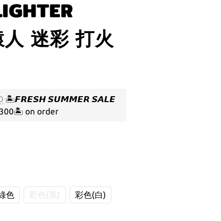
LIGHTER
猿人 迷彩 打火
0
🏝️𝙁𝙍𝙀𝙎𝙃 𝙎𝙐𝙈𝙈𝙀𝙍 𝙎𝘼𝙇𝙀
🏝️ on order
綠色
彩色(黑)
彩色(白)