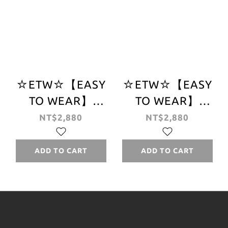
☆ETW☆【EASY
☆ETW☆【EASY
TO WEAR】
TO WEAR】
Stussy Brushed
STUSSY RIP DYE
NT$2,880
NT$2,880
Beach Pant 長褲
BEACH PANT 渲
工作長褲 現貨 四
染 工作 長褲 工作
ADD TO CART
ADD TO CART
色
褲