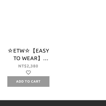
☆ETW☆【EASY
TO WEAR】
CARHARTT WIP
NT$2,380
CHASE SWIM
TRUNKS 海灘褲
ADD TO CART
短褲 黑色 刺繡 現
貨