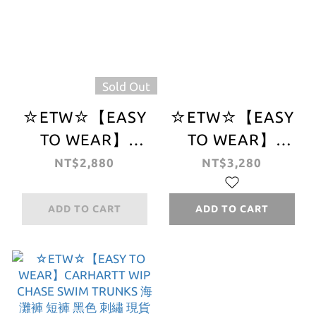
Sold Out
☆ETW☆【EASY
☆ETW☆【EASY
TO WEAR】
TO WEAR】
CARHARTT WIP
CARHARTT WIP
NT$2,880
NT$3,280
SLATER SWIM
AVIATION SHORT
TRUNKS 海灘褲
抗撕裂 口袋工作短
ADD TO CART
ADD TO CART
短褲 蛇紋 LOGO
褲 多口袋 工裝