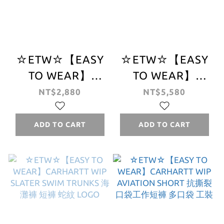
☆ETW☆【EASY
☆ETW☆【EASY
TO WEAR】
TO WEAR】
CARHARTT WIP
CARHARTT WIP
NT$2,880
NT$5,580
SLATER SWIM
OG DOUBLE
TRUNKS 海灘褲
KNEE SHORT 短
ADD TO CART
ADD TO CART
短褲 遺跡 仿舊
褲 蛇紋 七分褲 水
洗