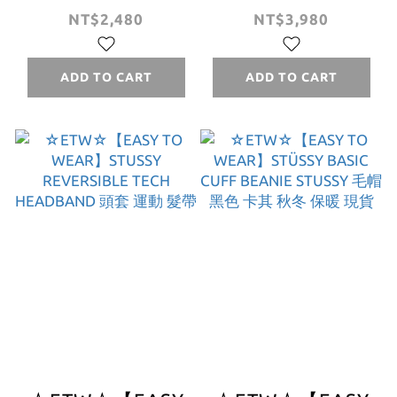
Stussy LOW
STUSSY METAL S
NT$2,480
NT$3,980
PROFILE
TIP BELT 皮帶 金
CHENILLE S
屬 配件
ADD TO CART
ADD TO CART
SNAPBACK 雪尼
爾 老帽 刺繡