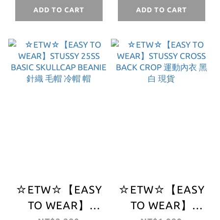
BASIC TRUCKER
9TWENTY BASIC
ADD TO CART
ADD TO CART
卡車帽 網帽 老帽
STRAPBACK 刺繡
棒球帽 老帽
☆ETW☆【EASY
☆ETW☆【EASY
TO WEAR】
TO WEAR】