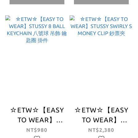
CANVAS 水洗 老
彩 毛帽 冷帽
帽
☆ETW☆【EASY
☆ETW☆【EASY
TO WEAR】
TO WEAR】
STUSSY 8 BALL
STUSSY SWIRLY S
NT$980
NT$2,380