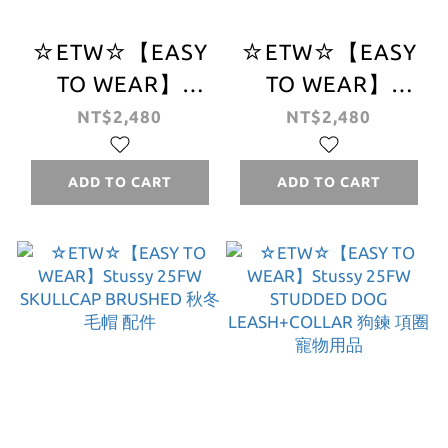
☆ETW☆【EASY
☆ETW☆【EASY
TO WEAR】
TO WEAR】
Stussy 25FW MD
STUSSY 25FW
NT$2,480
NT$2,480
LARGE S
SKULLCAP
SNAPBACK 刺繡
BRUSHED OVAL
ADD TO CART
ADD TO CART
字體 大S 棒球帽
STOCK 馬海毛 毛
老帽
帽 冷帽