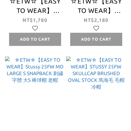
☆ETW☆【EASY
☆ETW☆【EASY
TO WEAR】
TO WEAR】
STUSSY
STÜSSY BASIC
NT$1,780
NT$2,180
REVERSIBLE
CUFF BEANIE
TECH
STUSSY 毛帽 黑色
ADD TO CART
ADD TO CART
HEADBAND 頭套
卡其 秋冬 保暖 現
運動 髮帶
貨