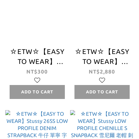
☆ETW☆【EASY
☆ETW☆【EASY
TO WEAR】
TO WEAR】
Stussy 貼紙 組合
Stussy 26SS LP
NT$300
NT$2,880
包 4張 隨機出貨
SERVICE MESH
STRAPBACK CAP
ADD TO CART
ADD TO CART
老帽 棒球帽 網眼