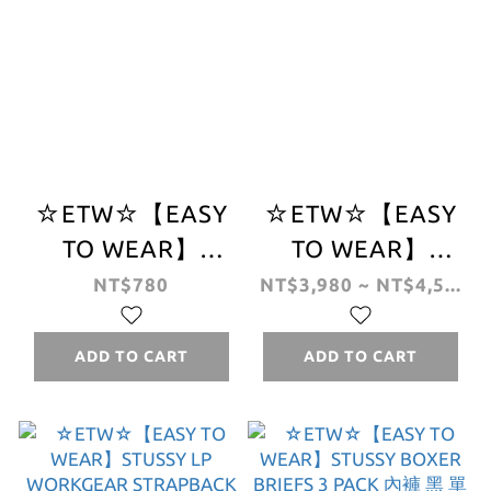
☆ETW☆【EASY
☆ETW☆【EASY
TO WEAR】
TO WEAR】
Stussy 25FW
Stussy 25FWW
NT$780
NT$3,980 ~ NT$4,5...
ATHLETIC CREW
BAMBOO
SOCK 長襪 黑 白
BUCKLE BELT 牛
ADD TO CART
ADD TO CART
襪子
皮 豹紋 logo 配件
腰帶 皮帶