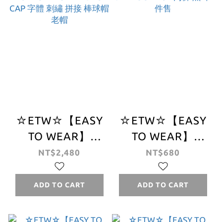
☆ETW☆【EASY
☆ETW☆【EASY
TO WEAR】
TO WEAR】
STUSSY LP
STUSSY BOXER
NT$2,480
NT$680
WORKGEAR
BRIEFS 3 PACK 內
STRAPBACK CAP
褲 黑 單件售
ADD TO CART
ADD TO CART
字體 刺繡 拼接 棒
球帽 老帽