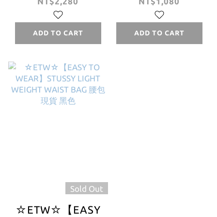
STUSSY 25SS
STUSSY CROSS
NT$2,280
NT$1,080
BASIC SKULLCAP
BACK CROP 運動
BEANIE 針織 毛帽
內衣 黑 白 現貨
ADD TO CART
ADD TO CART
冷帽 帽
Sold Out
☆ETW☆【EASY