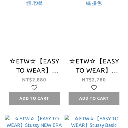
☆ETW☆【EASY
☆ETW☆【EASY
TO WEAR】
TO WEAR】
Stussy 26SS LOW
Stussy LOW
NT$2,880
NT$2,780
PROFILE DENIM
PROFILE
STRAPBACK 牛仔
CHENILLE S
ADD TO CART
ADD TO CART
單寧 字體 老帽
SNAPBACK 雪尼
爾 老帽 刺繡 拼色