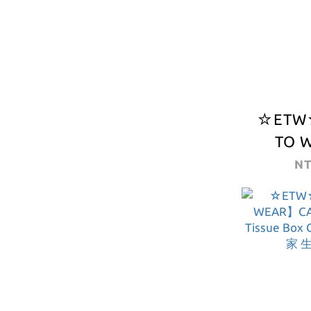
☆ETW
TO 
CARHA
NT
SOC