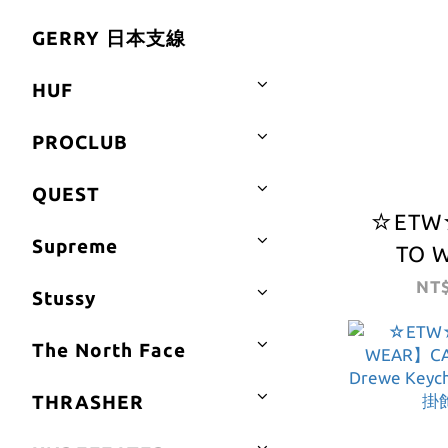
GERRY 日本支線
HUF
PROCLUB
QUEST
☆ETW
Supreme
TO 
CARHA
NT$
Stussy
Heart
Table
The North Face
心 
THRASHER