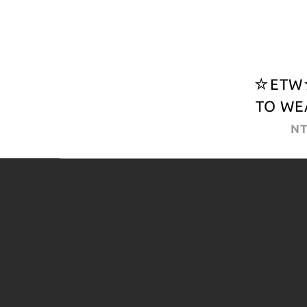
☆ETW
TO W
CARHA
NT
Trail K
版 鑰