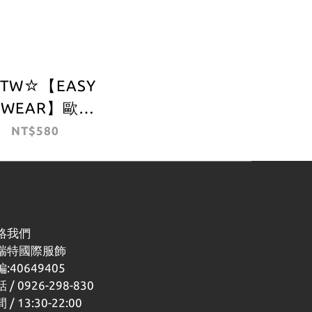
TW☆【EASY
 WEAR】歐版
arhartt WIP
NT$580
se Socks 刺繡
 長襪 中筒襪 小
襪 襪子 現貨
絡我們
瑞特國際服飾
:40649405
 / 0926-298-830
 / 13:30-22:00