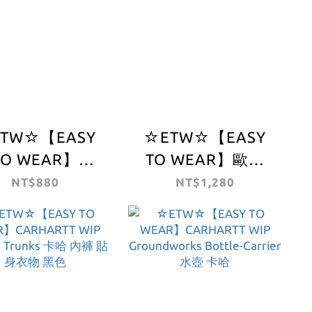
TW☆【EASY
☆ETW☆【EASY
TO WEAR】
TO WEAR】歐版
RHARTT WIP
CARHARTT WIP
NT$880
NT$1,280
DE KEYCHAIN
Corby Neckwarmer
鑰匙圈 掛繩
圍巾 脖圍