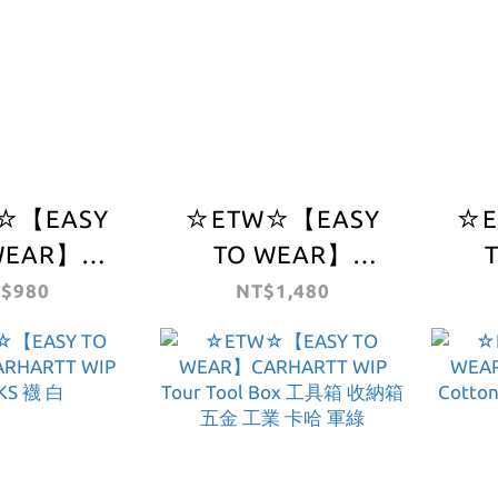
☆【EASY
☆ETW☆【EASY
☆E
WEAR】
TO WEAR】
RTT WIP
CARHARTT WIP
CA
$980
NT$1,480
eychain 卡
Heart Clip Belt 卡
JU
扣 掛飾 配件
哈 皮帶 愛心 配件