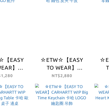
☆【EASY
☆ETW☆【EASY
☆E
WEAR】
TO WEAR】
TT WIP C-
CARHARTT WIP
CA
1,280
NT$2,880
ELT TONAL
VEGAS BILLFOLD
H
 LOGO 配
WALLET卡哈 錢包
WA
件
皮夾 牛皮
包 