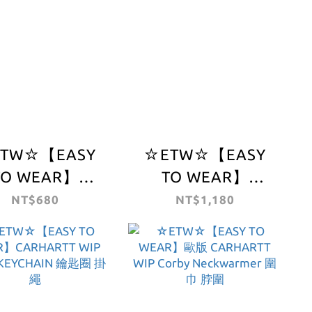
TW☆【EASY
☆ETW☆【EASY
TO WEAR】
TO WEAR】
RHARTT WIP
CARHARTT WIP
NT$680
NT$1,180
rt Keychain 卡
S/S Heart Dice Set
鑰匙圈 愛心 吊飾
愛心 骰子組