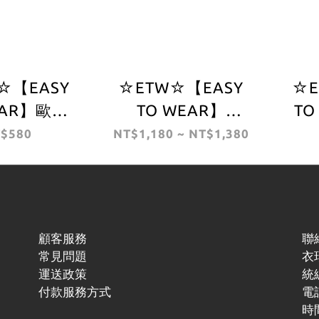
☆【EASY
☆ETW☆【EASY
☆E
EAR】歐版
TO WEAR】
TO
RTT WIP
CARHARTT WIP
C
$580
NT$1,180 ~ NT$1,380
eyholder 歐
Clip Belt Chrome
Cha
匙圈 現貨
黑色 卡其 帆布 腰帶
金標
皮帶 現貨
腿
顧客服務
聯
常見問題
衣
運送政策
統編
付款服務方式
電話
時間