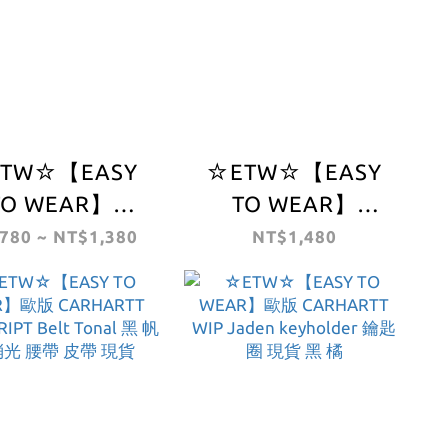
TW☆【EASY
☆ETW☆【EASY
TO WEAR】
TO WEAR】
RHARTT WIP
CARHARTT WIP
780 ~ NT$1,380
NT$1,480
ton Trunks 卡
Groundworks
內褲 貼身衣物 黑
Bottle-Carrier 水壺
色
卡哈