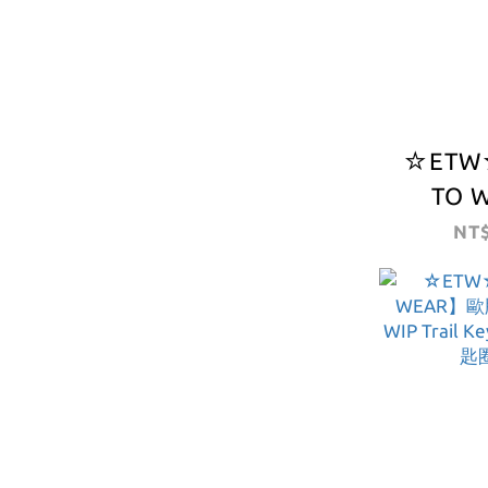
☆ETW
TO 
CARHA
NT$
Tissue 
面紙盒 