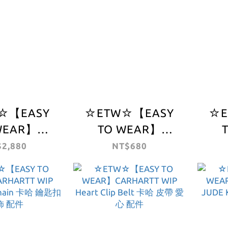
☆【EASY
☆ETW☆【EASY
☆E
WEAR】
TO WEAR】
RTT WIP
CARHARTT WIP
CA
2,880
NT$680
 Folding
Big Time Keychain
Hea
 卡哈 歐版 愛
卡哈 LOGO 鑰匙圈
哈 
桌子 邊桌
吊飾