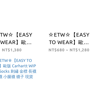
TW☆【EASY
☆ETW☆【EASY
 WEAR】歐版
TO WEAR】歐版
RHARTT WIP
CARHARTT WIP
NT$1,380
NT$680 ~ NT$1,280
PT Belt Tonal
Jaden keyholder
鑰匙圈 現貨 黑 橘
皮帶 現貨