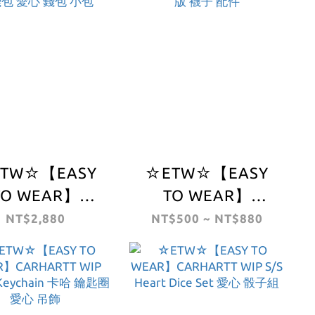
TW☆【EASY
☆ETW☆【EASY
TO WEAR】
TO WEAR】
RHARTT WIP
CARHARTT WIP
NT$2,880
NT$500 ~ NT$880
ARTT COIN
Madison Pack
LLET 卡哈 零錢
Socks 卡哈 歐版 襪
愛心 錢包 小包
子 配件