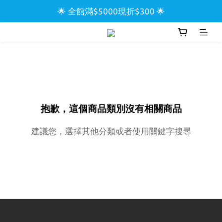
🌟 全館滿$5000現折$300 🌟
🌟 全館滿$5000現折$300 🌟
🌊 CARHARTT【一件9折/兩件85折】🌊
🏖️ SUPREME & STUSSY短T【兩件9折區】🏖️
🌟 全館滿$5000現折$300 🌟
抱歉，這個商品類別沒有相關商品
建議您，選擇其他分類或者使用關鍵字搜尋