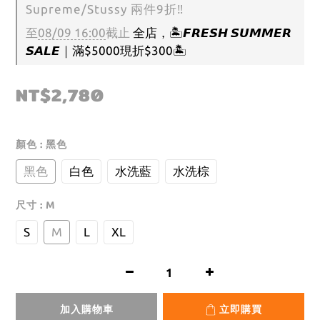
Supreme/Stussy 兩件9折‼️
至
08/09 16:00
截止
全店，🏝️𝙁𝙍𝙀𝙎𝙃 𝙎𝙐𝙈𝙈𝙀𝙍
𝙎𝘼𝙇𝙀｜滿$5000現折$300🏝️
NT$2,780
顏色
: 黑色
黑色
白色
水洗藍
水洗棕
尺寸
: M
S
M
L
XL
加入購物車
立即購買