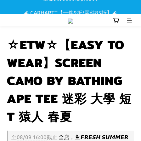
🌟 全館滿$5000現折$300 🌟
🌊 CARHARTT【一件9折/兩件85折】🌊
🏖️ SUPREME & STUSSY短T【兩件9折區】🏖️
🌟 全館滿$5000現折$300 🌟
☆ETW☆【EASY TO
WEAR】SCREEN
CAMO BY BATHING
APE TEE 迷彩 大學 短
T 猿人 春夏
至
08/09 16:00
截止
全店，🏝️𝙁𝙍𝙀𝙎𝙃 𝙎𝙐𝙈𝙈𝙀𝙍