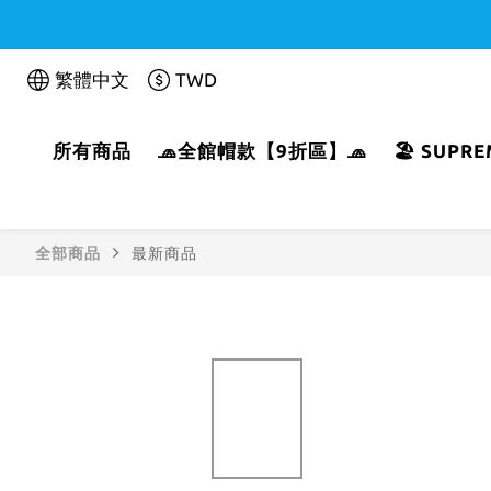
繁體中文
TWD
所有商品
🧢全館帽款【9折區】🧢
🏖️ SUP
全部商品
最新商品