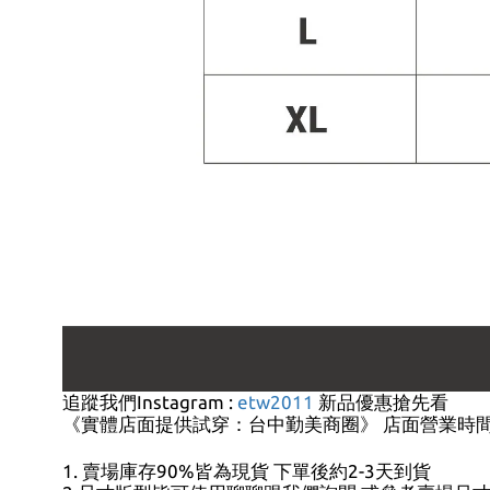
追蹤我們Instagram :
etw2011
新品優惠搶先看
《實體店面提供試穿：台中勤美商圈》 店面營業時間:13:
1. 賣場庫存90%皆為現貨 下單後約2-3天到貨