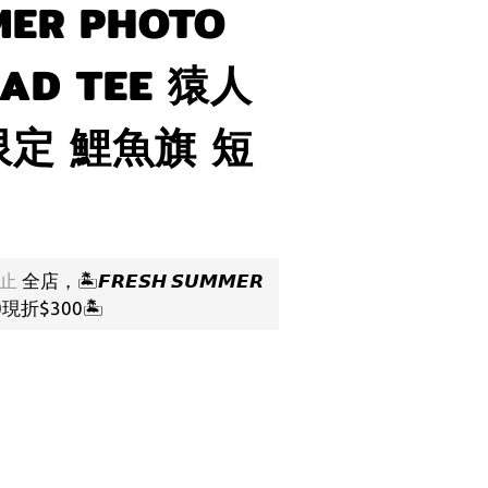
MER PHOTO
EAD TEE 猿人
定 鯉魚旗 短
止
全店，🏝️𝙁𝙍𝙀𝙎𝙃 𝙎𝙐𝙈𝙈𝙀𝙍
00現折$300🏝️