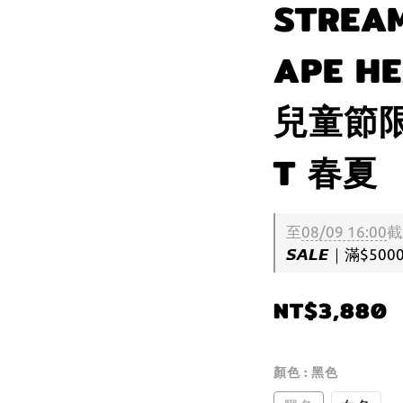
STREA
APE H
兒童節限
T 春夏
至
08/09 16:00
截
𝙎𝘼𝙇𝙀｜滿$50
NT$3,880
顏色
: 黑色