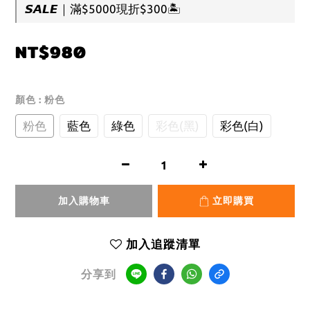
𝙎𝘼𝙇𝙀｜滿$5000現折$300🏝️
NT$980
顏色
: 粉色
粉色
藍色
綠色
彩色(黑)
彩色(白)
加入購物車
立即購買
加入追蹤清單
分享到