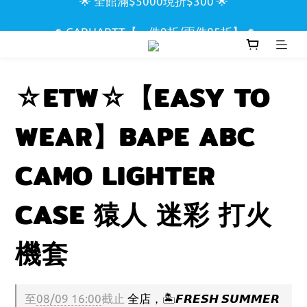
🌟 全館滿$5000現折$300 🌟
🌊 CARHARTT【一件9折/兩件85折】🌊
🏖️ SUPREME & STUSSY短T【兩件9折區】🏖️
☆ETW☆【EASY TO
🌟 全館滿$5000現折$300 🌟
WEAR】BAPE ABC
CAMO LIGHTER
CASE 猿人 迷彩 打火
機套
至
08/09 16:00
截止
全店，🏝️𝙁𝙍𝙀𝙎𝙃 𝙎𝙐𝙈𝙈𝙀𝙍