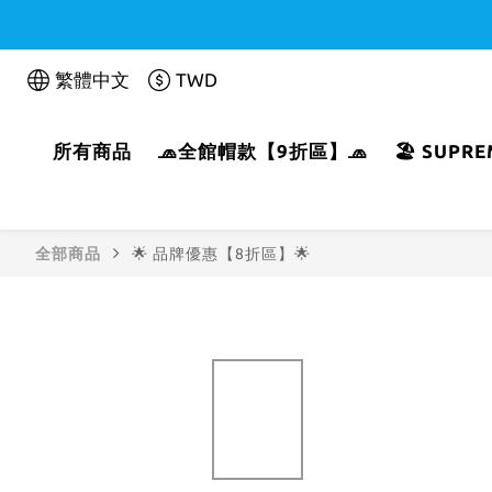
繁體中文
TWD
所有商品
🧢全館帽款【9折區】🧢
🏖️ SUP
全部商品
🌟 品牌優惠【8折區】🌟