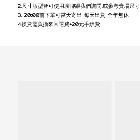
2.尺寸版型皆可使用聊聊跟我們詢問,或參考賣場尺
3. 20:00前下單可當天寄出 每天出貨 全年無休
4.換貨需負擔來回運費+20元手續費