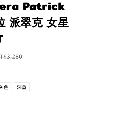
era Patrick
泰拉 派翠克 女星
T
T$3,280
灰色
深藍