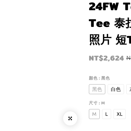
24FW T
Tee 
照片 短
NT$2,624
N
顏色
: 黑色
黑色
白色
尺寸
: M
M
L
XL