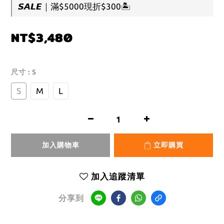
𝙎𝘼𝙇𝙀｜滿$5000現折$300🏝️
NT$3,480
尺寸
: S
S
M
L
加入購物車
立即購買
加入追蹤清單
分享到