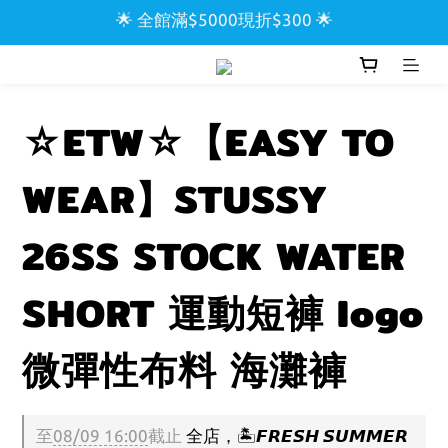
🌟 全館滿$5000現折$300 🌟
🌟 全館滿$5000現折$300 🌟
🌊 CARHARTT【一件9折/兩件85折】🌊
🏖️ SUPREME & STUSSY短T【兩件9折區】🏖️
☆ETW☆【EASY TO
🌟 全館滿$5000現折$300 🌟
WEAR】STUSSY
26SS STOCK WATER
SHORT 運動短褲 logo
微彈性布料 海灘褲
至
08/09 16:00
截止
全店，🏝️𝙁𝙍𝙀𝙎𝙃 𝙎𝙐𝙈𝙈𝙀𝙍