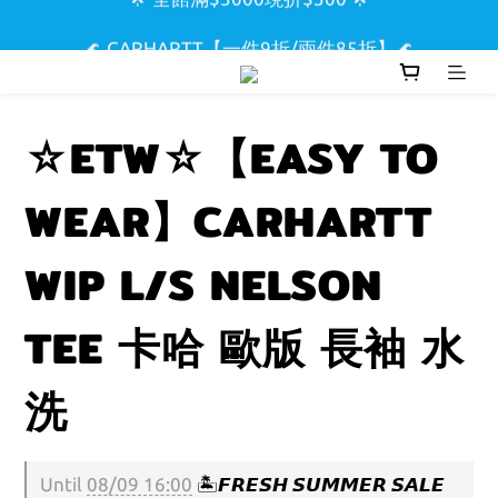
🌟 全館滿$5000現折$300 🌟
🌊 CARHARTT【一件9折/兩件85折】🌊
🏖️ SUPREME & STUSSY短T【兩件9折區】🏖️
☆ETW☆【EASY TO
🌟 全館滿$5000現折$300 🌟
WEAR】CARHARTT
WIP L/S NELSON
TEE 卡哈 歐版 長袖 水
洗
Until
08/09 16:00
🏝️𝙁𝙍𝙀𝙎𝙃 𝙎𝙐𝙈𝙈𝙀𝙍 𝙎𝘼𝙇𝙀