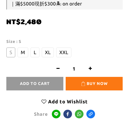
｜滿$5000現折$300🏝️ on order
NT$2,480
Size
: S
S
M
L
XL
XXL
ADD TO CART
BUY NOW
Add to Wishlist
Share